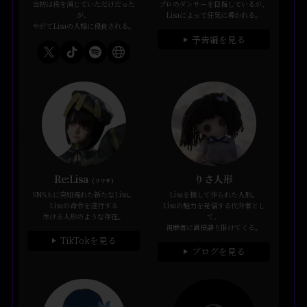
当初は役を演じていただけだった
プロのダンサーを目指しているが、
が、
Lisaによって狂気に導かれる。
やがてLisaの人格に侵食される。
予告編を見る
▶
Re:Lisa
りさ人形
(リリサ)
SNS上に突如現れた新たなLisa。
Lisaを模して作られた人形。
Lisaの命令を遂行する
Lisaの魅力を発信する代弁者とし
生ける人形のような存在。
て、
視聴者に直接語り掛けてくる。
TikTokを見る
▶
ブログを見る
▶