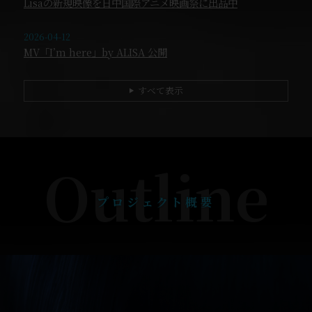
Lisaの新規映像を日中国際アニメ映画祭に出品中
2026-04-12
MV「I’m here」by ALISA 公開
すべて表示
▶
Outline
プロジェクト概要