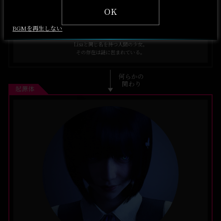
OK
BGMを再生しない
斑山麗咲
(むらやま りさ)
Lisaと同じ名を持つ人間の少女。
その存在は謎に包まれている。
何らかの
関わり
起源体