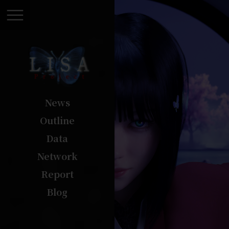
内
容
を
ス
キ
ッ
プ
News
Outline
Data
Network
Report
Blog