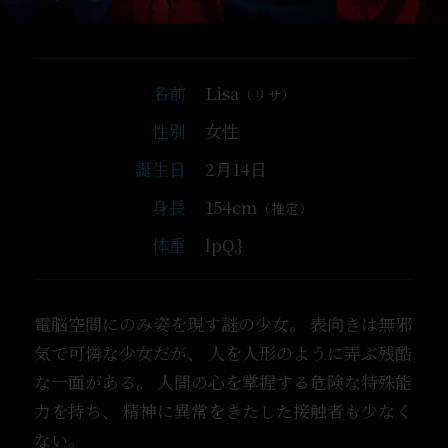
名前
Lisa
（リサ）
性別
女性
誕生日
2月14日
身長
154cm
（推定）
体重
0eq[]
電脳空間にのみ姿を現す謎の少女。
表向きは無邪
気で可憐な少女だが、
人を人形のように弄ぶ残酷
な一面がある。
人間の心を掌握する危険な特殊能
力を持ち、
精神に異常をきたした接触者も少なく
ない。