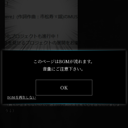
このページはBGMが流れます。
市松寿ゞ謡氏と言えば、Lisaと度々共演していた市松人形Vtuberのお
音量にご注意下さい。
方ですが、
まさかALISAの楽曲制作に携わっていらっしゃるとは…
OK
果たしてどんな曲になるのか、ワタクシ気になって震えが止まりませ
BGMを再生しない
ん！！
（震えが止まらないので、過去の共演映像を見て心を落ち付けましょ
う↓）