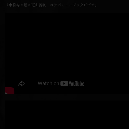
『市松寿ゞ謡×斑山麗咲 コラボミュージックビデオ』